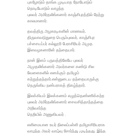
புகழோடும் தாங்க முடியாத நோயோடும்
நொடியோடும் வாழந்த
புலவர் அமிர்தலிங்கனார் காஞ்சிபுரத்தில் நேற்று
காலமானார்.
தவத்திரு அழகரடிகளின் மாணவர்,
திருவாவடுதுறை பெரும்புலவர், காஞ்சிபுர
பச்சையப்பர் கல்லூரி பேராசிரியர் அமுத
இளவழகனாரின் தந்தையார்.
நான் இளம் பருவத்திலேயே புலவர்
அமுதலிங்கனார் அவர்களை கண்டு சில
வேளைகளில் எனக்கும் தமிழும்
கற்றுத்தந்தார்.என்னுடைய தந்தையாருக்கு
நெருங்கிய நண்பராகத் திகழ்ந்தார்.
இலக்கியம் இலக்கணம் எழுத்தெண்ணிக்கற்ற
புலவர் அமிர்தலிங்கனார் சைவசித்தாந்தத்தை
அறிவார்ந்த
நெறியில் அணுகியவர் .
எளிமையான உயர் நிலைப்பள்ளி தமிழாசிரியராக
வாழந்த அவர் வாழ்வு சோர்ந்து முடிந்தது. இந்த