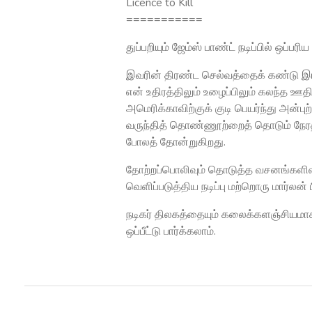
Licence to Kill
===========
துப்பறியும் ஜேம்ஸ் பாண்ட் நடிப்பில் ஒ
இவரின் திரண்ட செல்வத்தைக் கண்டு இங
என் உதிரத்திலும் உழைப்பிலும் கலந்த ஊத
அமெரிக்காவிற்குக் குடி பெயர்ந்து அன்ப
வருந்தித் தொண்ணூற்றைத் தொடும் நேரத
போலத் தோன்றுகிறது.
தோற்றப்பொலிவும் தொடுத்த வசனங்களின்
வெளிப்படுத்திய நடிப்பு மற்றொரு மார்ல
நடிகர் திலகத்தையும் கலைக்களஞ்சியமாக
ஒப்பீட்டு பார்க்கலாம்.