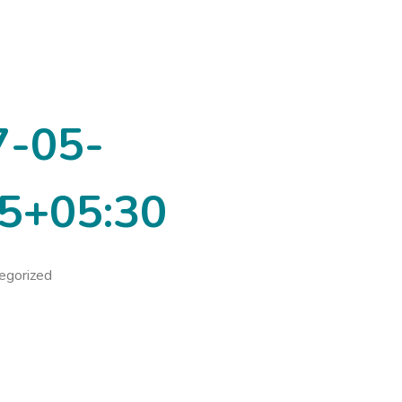
7-05-
5+05:30
egorized