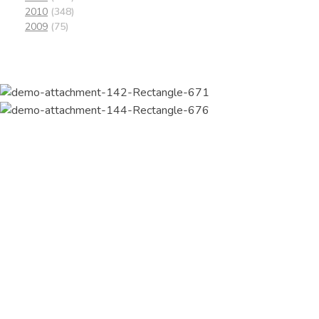
2010
(348)
2009
(75)
Join Our Newsletter