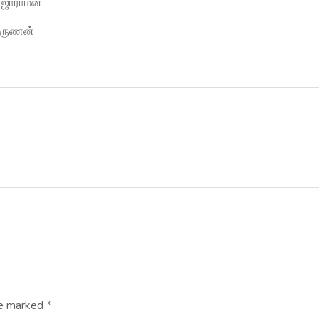
ராஜாராமன்
 அருணன்
re marked *