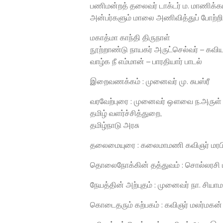
பணிமன்றத் தலைவர் டாக்டர் ம. மாணிக்க
அன்பர்களும் மாலை அணிவித்துப் போற்றி
மகாத்மா காந்தி திருநாள்
நூற்றாண்டு நாயகர் அருட்செல்வர் – கவ
வாழ்க நீ எம்மான் – பாரதியார் பாடல்
இறைவணக்கம் : முனைவர் மு. சுபஸ்ரீ
வரவேற்புரை : முனைவர் ஔவை ந.அருள் இ
தமிழ் வளர்ச்சித்துறை,
தமிழ்நாடு அரசு
தலைமையுரை : கலைமாமணி கவிஞர் மரபி
தொலைநோக்கின் தத்துவம் : சொல்லரசி ப
நேயத்தின் அற்புதம் : முனைவர் நா. சியா
கொடைதரும் கற்பகம் : கவிஞர் மலர்மகன்