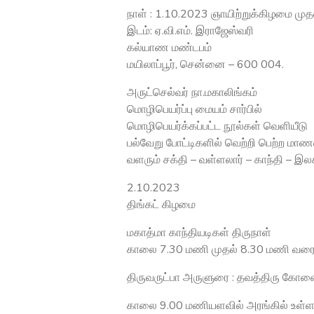
நாள் : 1.10.2023 ஞாயிற்றுக்கிழமை மு
இடம்: ஏ.வி.எம். இராஜேஸ்வரி
கல்யாண மண்டபம்
மயிலாப்பூர், சென்னை – 600 004.
அருட்செல்வர் நா.மகாலிங்கம்
மொழிபெயர்ப்பு மையம் சார்பில்
மொழிபெயர்க்கப்பட்ட நூல்கள் வெளியீடு
பல்வேறு போட்டிகளில் வெற்றி பெற்ற மாண
வளரும் சக்தி – வள்ளலார் – காந்தி – இலக்
2.10.2023
திங்கட் கிழமை
மகாத்மா காந்தியடிகள் திருநாள்
காலை 7.30 மணி முதல் 8.30 மணி வர
திருவருட்பா அருளுரை : தவத்திரு கோவை
காலை 9.00 மணியளவில் அரங்கில் உள்ள கா