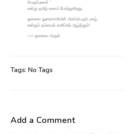
பெரும்புலவர் ”
என்று தமிழ் உலகம் போற்றுகிறது.
ஒளவை துரைசாமியின் அளப்பெரும் புகழ்,
என்றும் நம்மைக் களிப்பில் ஆழ்த்தும்!
—– ஔவை அருள்
Tags: No Tags
Add a Comment