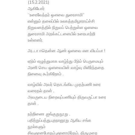
(15.2.2021)
ஆகியோர்
“உரைவேந்தர் ஔவை துரைசாமி”
என்னும் தலைப்பில் உலகத்தமிழாராய்ச்சி
நிறுவனத்தில் நிறுவப் பெற்றுள்ள ஒளவை
துரைசாமி அறக்கட்டளையில் உரையாற்றி
உள்ளனர்.
அடடா ஈதென்ன ஆண் ஒளவை என வியப்பா !
ஏடும் எழுத்துமாக வாழ்ந்து பீடும் பெருமையும்
அணி செய ஒளவையின் வாழ்வு மிளிர்ந்ததை
நினைவு கூர்கிறோம் .
வாழ்வில் அவர் தொடங்கிய முதற்பணி உரை
வரைதல் தான் ,
அவருடைய நிறைவுப்பணியும் திருவருட்பா உரை
தான் .
நற்றிணை ,ஐங்குறுநூறு ,
பதிற்றுப்பத்து,புறநானூறு ஆகிய சங்க
நூல்களும்
சிவஞானபோதம்,ஞானாமிர்தம், திருமுறை