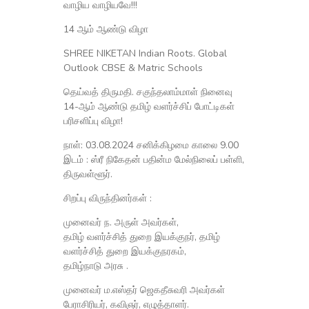
வாழிய வாழியவே!!!
14 ஆம் ஆண்டு விழா
SHREE NIKETAN Indian Roots. Global
Outlook CBSE & Matric Schools
தெய்வத் திருமதி. சகுந்தலாம்மாள் நினைவு
14-ஆம் ஆண்டு தமிழ் வளர்ச்சிப் போட்டிகள்
பரிசளிப்பு விழா!
நாள்: 03.08.2024 சனிக்கிழமை காலை 9.00
இடம் : ஸ்ரீ நிகேதன் பதின்ம மேல்நிலைப் பள்ளி,
திருவள்ளூர்.
சிறப்பு விருந்தினர்கள் :
முனைவர் ந. அருள் அவர்கள்,
தமிழ் வளர்ச்சித் துறை இயக்குநர், தமிழ்
வளர்ச்சித் துறை இயக்குநரகம்,
தமிழ்நாடு அரசு .
முனைவர் ம.எஸ்தர் ஜெகதீசுவரி அவர்கள்
பேராசிரியர், கவிஞர், எழுத்தாளர்.