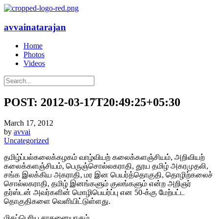
avvainatarajan
Home
Photos
Videos
POST: 2012-03-17T20:49:25+05:30
March 17, 2012
by
avvai
Uncategorized
தமிழ்ப்பல்கலைக்கழகம் வாழ்வியற் கலைக்களஞ்சியம், அறிவியற்
கலைக்களஞ்சியம், பெருஞ்சொல்லகராதி, தூய தமிழ் அகரமுதலி,
சங்க இலக்கிய அகராதி, மர இன பெயர்த்தொகுதி, தொழிற்கலைச்
சொல்லகராதி, தமிழ் இனங்களும் குலங்களும் என்ற அறிஞர்
தர்ஸ்டன் அவர்களின் மொழிபெயர்ப்பு என 50-க்கு மேற்பட்ட
தொகுதிகளை வெளியிட்டுள்ளது.
மிகப்பெரிய சாதனையாகும்.