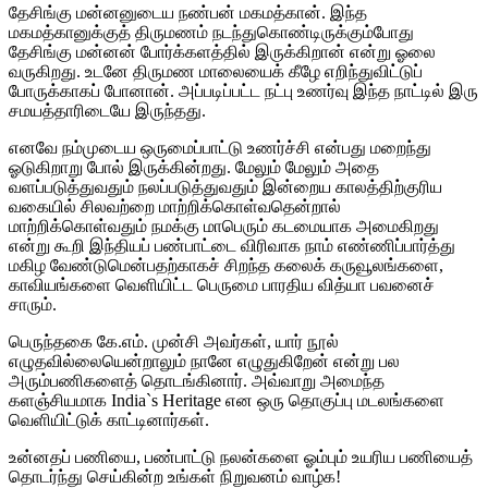
தேசிங்கு மன்னனுடைய நண்பன் மகமத்கான். இந்த
மகமத்கானுக்குத் திருமணம் நடந்துகொண்டிருக்கும்போது
தேசிங்கு மன்னன் போர்க்களத்தில் இருக்கிறான் என்று ஓலை
வருகிறது. உடனே திருமண மாலையைக் கீழே எறிந்துவிட்டுப்
போருக்காகப் போனான். அப்படிப்பட்ட நட்பு உணர்வு இந்த நாட்டில் இரு
சமயத்தாரிடையே இருந்தது.
எனவே நம்முடைய ஒருமைப்பாட்டு உணர்ச்சி என்பது மறைந்து
ஓடுகிறாறு போல் இருக்கின்றது. மேலும் மேலும் அதை
வளப்படுத்துவதும் நலப்படுத்துவதும் இன்றைய காலத்திற்குரிய
வகையில் சிலவற்றை மாற்றிக்கொள்வதென்றால்
மாற்றிக்கொள்வதும் நமக்கு மாபெரும் கடமையாக அமைகிறது
என்று கூறி இந்தியப் பண்பாட்டை விரிவாக நாம் எண்ணிப்பார்த்து
மகிழ வேண்டுமென்பதற்காகச் சிறந்த கலைக் கருவூலங்களை,
காவியங்களை வெளியிட்ட பெருமை பாரதிய வித்யா பவனைச்
சாரும்.
பெருந்தகை கே.எம். முன்சி அவர்கள், யார் நூல்
எழுதவில்லையென்றாலும் நானே எழுதுகிறேன் என்று பல
அரும்பணிகளைத் தொடங்கினார். அவ்வாறு அமைந்த
களஞ்சியமாக India`s Heritage என ஒரு தொகுப்பு மடலங்களை
வெளியிட்டுக் காட்டினார்கள்.
உன்னதப் பணியை, பண்பாட்டு நலன்களை ஓம்பும் உயரிய பணியைத்
தொடர்ந்து செய்கின்ற உங்கள் நிறுவனம் வாழ்க!