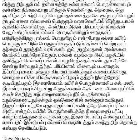
ஈர்த்து நிற்பதுபோல் தன்னகத்தே உள்ள எல்லாப் பொருள்களையும்
தன்னின் நீங்காதவாறு பரித்துக் கொள்கிறது. அதனால், அது
ஞாயிற்றைச் சுற்றி வரும்போதும் தன்னைத்தானே சூழ்வரும்போதும்
நாமும் ஏனை எவ்வகைப் பொருளும் வானவெளியில் வீழ்ந்துபடாமல்
தாங்கிக் கொள்கிறது. அன்றியும் அதன் பரிப்பாற்றல் நிலத்தின்
மேலும் கீழும் உள்ள எல்லாப் பொருள்களிலும் ஊடுருவிப்
பரந்திருக்கிறது. எல்லாப் பொருளிலும் என்றபோது எல்லா உயிர்ப்
பொருளும் உயிரில் பொருளும் கருதப்படும். தம்மைப் பெற்ற தாய்
தந்தையர் தூரத்தில் வரக் கண்டதும், குழந்தைகள் அவர்களை
நோக்கிப் பாய்ந்தோடுவதும், மக்கள் வழங்காத நிலப் பகுதியில்
தனித்துச் செல்பவர் மக்கள் வாழுமிடத்தைக் கண்டதும் அங்கே
சென்று சேர்வதும் இந்தப் பரிப்பினால் விளையும் பயனாகும்.
இப்பரிப்பு மாவும் புள்ளுமாகிய உயிர்களிடத்தும் காணப்படுகிறது.
கொடுமை மிக்க விலங்குகளும் பிறவும் தத்தம் இனத்தோடு
கூடியிருப்பதும் இதனாலேயாம். உயிரில் பொருள்களாகிய கல், மண்,
நீர் என்ற யாவும் சிறு சிறு அணுக்களால் ஆகியவை. அவை தம்மில்
கூடிச் செறிந்து கற்பாறைகளாகவும் நீர்ப்பெருக்காகவும்
உருக்கொண்டிருத்தற்கும் ஒவ்வொன்றின் கண்ணும் ஊடுருவி
நிற்கும் பரிப்பாற்றலே ஏதுவாகும். உயிர்களிடத்தே நிலவும் பரிப்பை
அன்பு என்றும், உயிரில் பொருள்களிடத்தே நிலவுவதைப் பரிப்பு
என்றும் விஞ்ஞானம் கூறுகின்றது. இதனால், ஈர்ப்பு அல்லது பரிப்பு
எனப்படும் இவ்வியல்பு எல்லாப் பொருளிடத்தும் கலந்து நிற்பதொன்று
என்பது தெளியப்படும்.
Tags: No tags