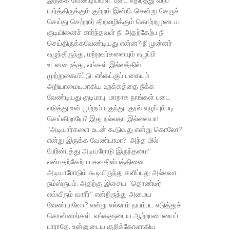
இருக்க வேண்டியவள். படை எதிர்த்து வரப்
பார்த்திருக்கும் குற்றம் இன்றி. சென்று செருச்
செய்து செற்றார் திறவழிக்கும் கொற்றமுடைய
குடியினைச் சார்ந்தவள் நீ. அதற்கேற்ப நீ
செய்திருக்கவேண்டியது என்ன? நீ முன்னர்
எழுந்திருந்து, மற்றவர்களையும் எழுப்பி
உடனழைத்து, எங்கள் இல்லத்தில்
முற்றுகையிட்டு. எங்கட்குப் பகையும்
அறியாமையுமாகிய உறக்கத்தை நீக்க
வேண்டியது குடிமரபு. மாறாக நாங்கள் படை
எடுத்து உன் முற்றம் புகுந்து, குரல் எழுப்பும்படி
செய்கிறாயே? இது நல்லதா இல்லையா!
“அடியார்களை உடன் கூடுவது என்று கொலோ?
என்று இருக்க வேண்டாமா? ‘அந்த மில்
பேரின்பத்து அடியரோடு இருந்தமை“
என்பதற்கேற்ப பகவதின்பத்தினை
அடியாரோடும் கூடியிருந்து களிப்பது அல்லவா
நம்ஸ்ரூபம். அதற்கு இசைய “தொண்டீர்
எவ்வீரும் வாரீர்“ என்றிருந்து அமைய
வேண்டாவோ? என்று எல்லாம் நயம்பட எடுத்துச்
சொன்னார்கள். எங்களுடைய ஆற்றாமையைப்
பாராதே. உன்னுடைய குறிக்கோளாகிய