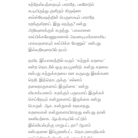
உத்தேஸ்யத்தையும் பாராதே, பலரோடும்
கூடியிருந்து குளிரும் கிருஷ்ண
ஸம்ஸ்வேஷத்தின் பெருமையும் பாராதே
உறங்குகிறாய். இது எதற்கு? என்று
அறிவுரைக்குக் கருத்து. “பகவானை
உசுப்பிக்கவேணுமானால் அவனடியார்களாகிய
பாகவதரையும் உசுப்பிக்க வேணும்“ என்பது
இவ்வறிவுரையில் நயம்.
தவிர, இப்பாசுரத்தில் வரும் “கற்றுக் கறவை“
என்ற தொடரில் ஒரு நயமுண்டு. கன்று கறவை
என்பது கற்றுக்கறவை என வருவது இலக்கண
நெறி. இத்தொடருக்கு “எல்லாம்
தலைநாகுகளாய் இருக்கை“ என்று
வியாக்யானம். கறக்கும் பருவமாய் இருக்கச்
செய்தேயும் கன்றுகளாய் இருக்கை என்று
பொருள். ஆக, கன்றுகள் உறவாதது.
கறவைகள் கன்றுகளாயிராதது என்பது தான்
உலகியற்கை. ஆயர்பாடியில் மட்டும்
இவ்வியல்புக்கு மாறுபட்டதா? ஆமாம்
என்பதனை இம்முரண்பட்ட தொடரமைதியால்