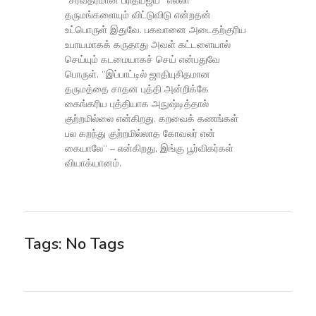
“சர்வதர்மான் பரித்யஜ்ய“ எல்லா
தருமங்களையும் விட்டுவிடு என்றதன்
உட்பொருள் இதுவே. பகவானை அடைதற்குரிய
உபாயமாகக் கருதாது அவள் கட்டளையால்
செய்யும் கடமையாகச் செய் என்பதுவே
பொருள். “இப்பாட்டில் ஜாதியுசிதமான
தருமத்தை சாதன புத்தி அன்றிக்கே
கைங்கரிய புத்தியாக அநுஷ்டித்தால்
குற்றமில்லை என்கிறது. கறவைக் கணங்கள்
பல கறந்து குற்றமில்லாத கோவலர் என்
கையாலே“ – என்கிறது, இங்கு பூர்விகர்கள்
வியாக்யானம்.
Tags: No Tags