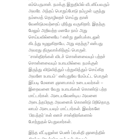
எம்பெருமான். நமக்கு இறுதியில் வீடளிப்பவரும்
அவரே. அந்தப் பொறுப்போடு நம்முள் புகுந்து
நம்மைத் தொழிலறச் செய்து தான்
வேண்டுமவற்றைப் புரிந்து வருகிறார். இதற்கு
மேலும் அறிவற்ற மனமே நாம் அது
செய்யவில்லையே ! என்று துன்பக்கடலுள்
கிடந்து உழலுகிறாயே, அது எதற்கு? என்பது
அவரது திருவாக்கிற்குப் பொருள்.
“சாஸ்திரங்கள் விடச் சொன்னவையும் பற்றச்
சொன்னவையும் உபாயமில்லை. நமக்குள்
இருந்து விடுவித்தும் பற்றுவித்தும் செய்கிற
அவனே உபாயம்“ என்பதுவே மேம்பட்ட பொருள்
இப்படி மேலான ஞானபாகம் உடையவர்கள் –
இறைவனை வேறு உபாயங்கள் கொண்டு பற்ற
மாட்டார்கள். அடையவேண்டிய அவனை
அடைந்தபிறகு அவனைக் கொண்டு பிறிதொரு
லாபம் அடையவும் மாட்டார்கள். இவர்களே
‘பிரபந்தர்“கள் எனச் சாஸ்திரங்களால்
போற்றுதல் பெறுவார்கள்.
இந்த வீட்டிலுள்ள பெண் ப்ரபக்தி ஞானத்தில்