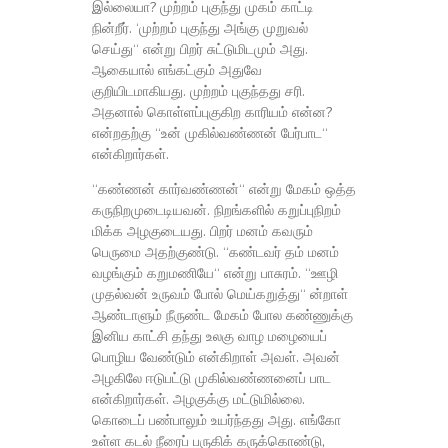
இல்லையா? முற்றம் புகுந்து முகம் காட்டி
நின்றீர். ‘முற்றம் புகுந்து அங்கு முறுவல்
செய்து“ என்று பிறர் சுட்டுமிடமும் அது.
ஆகையால் எங்கட்கும் அதுவே
குறியிடமாகியது. முற்றம் புகுந்தது சரி.
அதனால் கொள்ளப்புகுகிற காரியம் என்ன?
என்றதற்கு “உன் முகில்வண்ணன் பேர்பாட“
என்கிறார்கள்.
“கண்ணன் கார்வண்ணன்“ என்று மேகம் ஒத்த
கருநிறமுடைடியவன். நிறங்களில் கறுப்புநிறம்
மிக்க அழகுடையது. பிறர் மனம் கவரும்
பெருமை அதற்குண்டு. “கண்டவர் தம் மனம்
வழங்கும் கறுமணியே“ என்று பாசுரம். “ஊழி
முதல்வன் உருவம் போல் மெய்கறுத்து“ ன்றாள்
ஆண்டாளும் நீருண்ட மேகம் போல கண்ணுக்கு
இனிய காட்சி தந்து உலகு வாழ மழையைப்
பொழிய வேண்டும் என்கிறாள் அவள். அவன்
அழகிலே ஈடுபட்டு முகில்வண்ணனைப் பாட
என்கிறார்கள். அழகுக்கு மட்டுமில்லை.
கொடைப் பண்பாலும் உயர்ந்தது அது. எங்கோ
உள்ள கடல் நீரைப் பருகிக் கருக்கொண்டு,