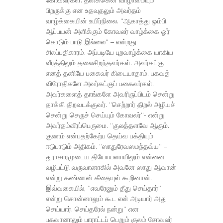
கோவலர்கள். தனக்கென வாழாமையும்
பிறருக்கு என உதவுதலும் அவர்தம்
வாழ்க்கையின் உயிர்நிலை. “ஆகாத்து ஒம்பி,
ஆப்பயன் அளிக்கும் கோவலர் வாழ்க்கை ஓர்
கொடும் பாடு இல்லை“ – என்றது
சிலப்பதிகாரம். அப்படியே புறவாழ்க்கை யாகிய
வீரத்திலும் தலைசிறந்தவர்கள். அவர்கட்கு
எனத் தனியே பகைவர் கிடையாதாம். பகவத்
விரோதிகளே அவர்கட்குப் பகைவர்கள்.
அவர்களைத் தாங்களே அவரிருப்பிடம் சென்று
தாக்கி திறவடக்குவர். “செற்றார் திறல் அழியச்
சென்று செருச் செய்யும் கோவலர்“- என்று
அவர்தம்வீரப்பெருமை. “குலத்தளவே ஆகும்.
குணம் என்பதற்கேற்ப தெய்வ பக்தியும்
ஈடுபாடும் அதிகம். “ஸாதுரேவஸமந்தவ்ய“ –
துராசாரமுடைய தியோயனாயிலும் என்னை
வழிபட்டு வருவானாகில் அவனே ஸாது ஆவான்
என்று கண்ணன் கீதையுள் கூறினான்.
இவ்வகையில், “எவரேனும் தீது செய்தார்“
என்று சொன்னாலும் கூட என் அடியார் அது
செய்யார். செய்தரேல் நன்று“ என
பகவானாலும் பாராட்டப் பெறும் குலம் சோவலர்