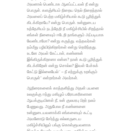
அவனால் பெண்டாக ஆளப்பட்டவள் நீ என்று
பொருள். களஞ்சியம் நிறைய நெல் நிறைந்தால்
அவளைப் பெற்ற மகிழ்ச்சியால் கூடு பூரித்துக்
கிடக்கிறாயே? என்று பொருள். உன்னுடைய
உத்தேசியம் நடந்தேறி நீ மகிழ்ச்சியில் சிறந்தால்
எங்கள் நினைவும் ஈடேறி நாங்களும் அப்படியாக
வேண்டாமோ? என்று கருத்து. வந்தவர்கள்
நம்மீது பழியிடுகிறார்கள் என்று தெரிந்தது.
உடனே அவள் கேட்டாள், கண்ணன்
இங்கிருக்கிறானா என்ன? நான் கூடு பூரித்துக்
கிடக்கிறேன் என்று சொல்ல? இவள் பேச்சுக்
கேட்டு இல்லையேல்“ – நீ எற்றுக்கு உறங்கும்
பொருள்“ என்றார்கள் அவர்கள்.
ஆநிரைகளைக் காத்தளித்து அதன் பயனை
உலகுக்கு ஈந்து மகிழும் பரோபகரிகளான
ஆயக்குடியினள் நீ, உன் குலமரபு பிறர் நலம்
பேணுவது. அதுபோல நீ கண்ணனை
உன்னுடையவனாக்கி எங்களையும் கூட்டி
அவனோடு சேர்த்து எல்லாருடைய
மகிழ்ச்சியிலும் பங்கு கொள்ளுபவனாக