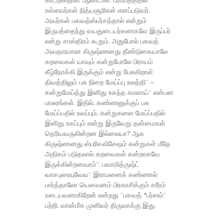
காட்டுகிறாள் ஆண்டாள். பரமபத்த்தில்
உள்ளவர்கள் நித்யசூரிகள் எனப்படுவர்.
அவர்கள் பகவத்ஸ்பர்சத்தால் என்றும்
இருபத்தைந்து வயதுடையர்களாகவே இருப்பர்
என்று சாஸ்திரம் கூறும். அதுபோல் பகவத்
அவதாரமான கிருஷ்ணனது தீண்டுகையாலே
கறவைகள் யாவும் கன்றுபோலே பிராயம்
கீழ்நோக்கி இருக்கும் என்று பேசுகிறாள்.
திவத்திலும் பசு நிறை மேய்ப்பு உலத்தி“ –
கன்றுமேய்த்து இனிது உகந்த காளாய்“ என்பன
பாசுரங்கள். இதில், கண்ணனுக்குப் பசு
மேய்ப்பதில் உவப்பும், கன்றுகளை மேய்ப்பதில்
இனிது உகப்பும் என்று இருவேறு தன்மைகள்
தெரியவருகின்றன இல்லையா? ஆக
கிருஷ்ணனது ஸ்பரிசவிசேஷம் கன்றுகள் மீதே
அதிகம் படுதலால் கறவைகள் கன்றாகவே
இருக்கின்றனவாம்“. பவாமித்ருஷ்ட்
வாசபுரையுவேவ“ இராமனைக் கண்ணால்
பார்த்தாலோ யௌவனம் பிரகாசிக்கும் சரீரம்
உடையவளாகிறேன் என்றது “பகவத் *பர்ஸம்“
பற்றி, வான்மீக முனிவர் திருவாக்கு இது.