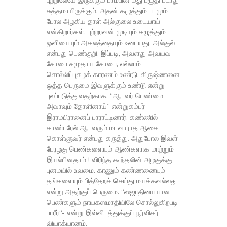
புற்றிலேயே இருக்கும் பாம்பின் மீது புழுதி படாது
சுத்தமாயிருக்கும். அதன் கழுத்தும் படமும்
போல அழகிய தாள் அல்குலை உடையாய்
என்கிறார்கள். புற்றரவன் முடியும் கழுத்தும்
ஒளியையும் அகலத்தையும் உடையது. அல்குல்
என்பது பெண்குறி. இப்படி, அவளது அவயவ
சோபை சமுதாய சோபை, எல்லாம்
சொல்லிப்புகழக் காரணம் உண்டு. கிருஷ்ணனை
ஒத்த பெருமை இவளுக்கும் உண்டு என்று
புலப்படுத்துவதற்காக. “ஆடவர் பெண்மை
அவாவும் தோளினாய்“ என்றுகம்பர்
இராமபிரானைப் பாராட்டினார். கண்ணில்
காண்பரேல் ஆடவரும் மடவாராத ஆசை
கொள்ளுவர் என்பது கருத்து. அதுபோல இவள்
பேரழகு பெண்களையும் ஆண்களாக மாற்றும்
இயல்பினதாம் ! விரிந்த கூந்தலின் அழகுக்கு
புனமயில் உவமை. காணும் கண்ணனையும்
தங்களையும் பித்தேறச் செய்து மயக்கவல்லது
என்று அதற்குப் பெருமை. “ஸஜாதியையான
பெண்களும் நாயகஸமாதியிலே சொல்லுகிறபடி
பாரீர்“- என்று இவ்விடத்துக்குப் பூர்விகர்
வியாக்யானம்.