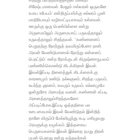
சிறந்து பிரபந்நர்களுக்குள் மிகவும்
சிரேஷ்டமானவள். மேலும் ஈஸ்வரன் ஒருவனே
உபாய உபேயம்‘ என்றிருப்பார்க்கு எல்லாம் முன்
மாதிரியாயும் வழிகாட்டியாகவும் உள்ளவள்.
ஊருக்கு ஒரு பெண்பிள்ளை என்று
அருமையிலும் அருமையாய், பருவத்தாலும்
உருவத்தாலும் சிறந்தவள். “கண்ணனைப்
பெறுதற்கு நோற்றுத் தவமிருப்பேனா நான்.
அவன் வேண்டுமானால் நோற்று என்னைப்
பெறட்டும்‘ என்ற நோக்குடன் கிருஷ்ணாநுபவம்
பண்ணிக்கொண்டு கிடக்கிறாள் இவள்.
இவள்இப்படி நினைத்துக் கிடக்கைக்.கு
காரணமும் உண்டு. நல்லகுலம், சிறந்த பருவம்,
உயர்ந்த ஞானம், கவரும் உருவம், எல்லாமுமே
ஒன்றுசேர அமைந்த வளன், கண்ணன் எப்படி
அனைத்தாலும்சிறந்தவனோ
அப்படிப்போல,இப்படி ஒத்தநிலை பல
உடைமையால் இவள் வேண்டுதல் இன்றித்
தானே விரும்பி மேல்விழுந்து கூடி மகிழுவது
அவளுக்கு வழக்கம். இத்தகைய
பெருமைகளால் இவள் இல்லாத நமது திரன்
பயன் பெறாது என்று வந்தவர்கள்