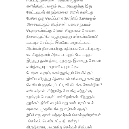
ஈடுபட்டிருக்கிறாள். அதிலே மூழ்கிக்
களித்திருப்பவளும் கூட. அவளுக்கு இது
கேட்டவுடன் கிருஷ்ணனை நேரில் கண்டது
போலே ஒரு மெய்ப்பாடு தோற்றிப் பேசாமலும்
அசையாமலும் கிடந்தாள். பகவதநுபவம்
பெறாதவர்கட்கு அவன் திருநாமம் அவனை
நினைப்பூட்டும். எழுந்துவந்து மற்றவர்களோடு
கூடவும் செய்யும். இவளோ மாறுபட்டவள்.
அவர்கள் நினைப்பிற்கு எதிர்ப்பவனே கிட்டியது.
உள்ளிருந்தவள் அசையாமலும் பேசாமலும்
இருந்து துன்பத்தை தந்தது. இவனது, பேச்சும்
வார்த்தையும், உறங்கி எழும் அங்க
சேஷ்டைகளும், கண்ணுக்கும் செவிக்கும்
இனிய விருந்து ஆகையால் எங்களது கண்ணும்
செவியும் ஒருசேரப் பட்டினி கிடக்க வேண்டுமா?
என்பவர்கள். சிற்றாதே பேசாதே எற்றுக்கு
உறங்கும் பொருள்“ என்கிறார்கள். சிற்றுதல்,
தூக்கம் நீங்கி எழும்போது உண்டாகும் உடல்
அசைவு முதலிய வேறுபாடுகள் ஆகும்.
இப்போது தான் வந்தவர்கள் சொல்லுகிறார்கள்
“செல்வப் பெண்டாட்டி நீ“ என்று !
கிருஷ்ணாநுபவமாகிற செல்வச் சிறப்பால்