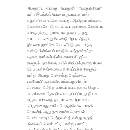
“போதராய்“ என்றது “போதுவீர்“ “போதுமினோ“
என்ற இடத்தில் போல வருவாயாக என்ற
கருத்தினை உட்கொண்டது. ஆயினும் எங்களை
நீ கண்ணனோடு கூடக் கூட்டிவைக்க வேண்டா,
எங்களுக்குத் தாரகமாக நாலடி நடந்து
காட்டாய்“ என்று வேண்டுகிறபடி ஆகும்.
இவளை முன்னே போகவிட்டு நடையழகு
கண்டு பின்னே போவதிலே வந்தவர்கட்கு
ஆசை. நாங்கள் நின்றுகாண நீ புறப்பட
வேணும். புனத்தை மயில் சிறப்பிக்குமாறு போல
நம் பெண்தன்மையை நீ சிறப்பிக்க வேணும்
என்று அவரது ஆசைக்கு அடிப்படை.
உன்னோடு கூடுவதே எங்கட்கு நிகரற்ற
செல்வம். நீ அற்ற எங்கள் கூட்டத்தால் பெறும்
பயனில்லை. ஆக நீங்கள் புறப்படுமாறு நீ உன்
வருகையினைத் தாராய் என்கிறார்கள்.
“கிருஷ்ணாநுபவமே பெருஞ்செல்வமாகக்
கொண்டு அது தன்னாலே அவனால்
பெண்டாளவும் பெற்றவள் நீ, என்று கருதி
“செல்வப் பெண்டாட்டி“ என்று பாராட்டி