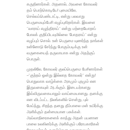
கருதினார்கள். அதனால், அவளை கோவலர்
தம் பொற்கொடியே! புமையிலே,
செல்வப்பெண்டாட்டி, என்று பலவாறு
பெருமையும்பேசி எழுப்புகிறார்கள். இவளை
“வாராய் எழுந்திராய்“ என்று மற்றையோறாப்
போலக் குறிப்பிடவுமில்லை ‘போதராய்“ என்று
எழுப்பும் சொல். உன் பெருமை யுணர்ந்த நாங்கள்
உன்னோடு சேர்ந்து போகும்படிக்கு உன்
வருகையைத் தருவாயாக என்று அதற்குப்
பொருள்.
முதலிலே, கோவலர் குலப்பெருமை பேசினார்கள்
–“குற்றம் ஒன்று இல்லாத கோவலர்“ என்று!
பொதுவாக வாழ்க்கை அகமும் புறமும் என
இருவகையுள் அடங்கும். இடையர்களது
இவ்விருவகையாலும் வாய்மையானது. தனக்கு
என விடப்பட்ட நிலங்களில் சென்று, புல்
மேய்ந்து, சிறந்த தனது தீம்பாலை மன் உயிர்க்கு
அளிக்கும் தன்மையான பசுக்கள்.
அவ்வாநிரைகளைக் காத்து அதன் பயனான
பாலை உலகினர்க்கு அளிக்கும் பரோபகாரிகள்