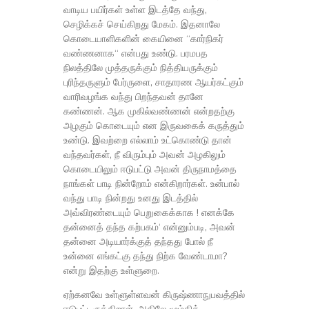
வாடிய பயிர்கள் உள்ள இடத்தே வந்து,
செழிக்கச் செய்கிறது மேகம். இதனாலே
கொடையாளிகளின் கையினை “கார்நிகர்
வண்ணனாக“ என்பது உண்டு. பரமபத
நிலத்திலே முத்தருக்கும் நித்தியருக்கும்
புரிந்தருளும் பேர்ருளை, சாதாரண ஆயர்கட்கும்
வாரிவழங்க வந்து பிறந்தவன் தானே
கண்ணன். ஆக முகில்வண்ணன் என்றதற்கு
அழகும் கொடையும் என இருவகைக் கருத்தும்
உண்டு. இவற்றை எல்லாம் உட்கொண்டு தான்
வந்தவர்கள், நீ விரும்பும் அவன் அழகிலும்
கொடையிலும் ஈடுபட்டு அவன் திருநாமத்தை
நாங்கள் பாடி நின்றோம் என்கிறார்கள். உன்பால்
வந்து பாடி நின்றது உனது இடத்தில்
அவ்விரண்டையும் பெறுகைக்காக ! எனக்கே
தன்னைத் தந்த கற்பகம்‘ என்னும்படி, அவன்
தன்னை அடியார்க்குத் தந்தது போல் நீ
உன்னை எங்கட்கு தந்து நிற்க வேண்டாமா?
என்று இதற்கு உள்ளுறை.
ஏற்கனவே உள்ளுள்ளவன் கிருஷ்ணாநுபவத்தில்