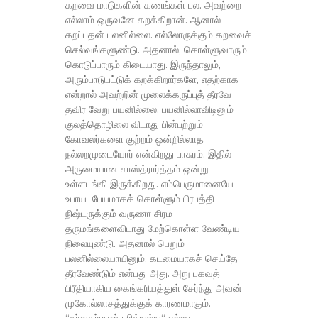
கறவை மாடுகளின் கணங்கள் பல. அவற்றை
எல்லாம் ஒருவனே கறக்கிறான். ஆனால்
கறப்பதன் பலனில்லை. எல்லோருக்கும் கறவைச்
செல்வங்களுண்டு. அதனால், கொள்ளுவாரும்
கொடுப்பாரும் கிடையாது. இருந்தாலும்,
அரும்பாடுபட்டுக் கறக்கிறார்களே, எதற்காக
என்றால் அவற்றின் முலைக்கருப்புத் தீரவே
தவிர வேறு பயனில்லை. பயனில்லாவிடினும்
குலத்தொழிலை விடாது பின்பற்றும்
கோவலர்களை குற்றம் ஒன்றில்லாத
நல்லறமுடையோர் என்கிறது பாசுரம். இதில்
அருமையான சாஸ்த்ரார்த்தம் ஒன்று
உள்ளடங்கி இருக்கிறது. எம்பெருமானையே
உபாயடபேயமாகக் கொள்ளும் பிரபத்தி
நிஷ்டருக்கும் வருணா சிரம
தருமங்களைவிடாது மேற்கொள்ள வேண்டிய
நிலையுண்டு. அதனால் பெறும்
பலனில்லையாயினும், கடமையாகச் செய்தே
தீரவேண்டும் என்பது அது. அநு பகவத்
பிரீதியாகிய கைங்கரியத்துள் சேர்ந்து அவன்
முகோல்லாசத்துக்குக் காரணமாகும்.