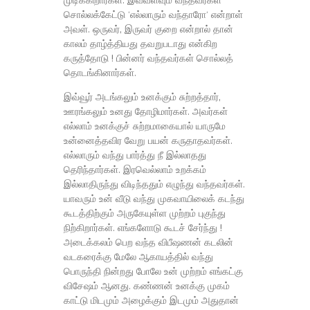
முடிக்கிறார்கள். இவ்வளவும் வந்தவர்கள்
சொல்லக்கேட்டு ‘எல்லாரும் வந்தாரோ‘ என்றாள்
அவள். ஒருவர், இருவர் குறை என்றால் தான்
காலம் தாழ்த்தியது தவறுபடாது என்கிற
கருத்தோடு ! பின்னர் வந்தவர்கள் சொல்லத்
தொடங்கினார்கள்.
இவ்வூர் அடங்கலும் உனக்கும் சுற்றத்தார்,
ஊரங்கலும் உனது தோழிமார்கள். அவர்கள்
எல்லாம் உனக்குச் சுற்றமாகையால் யாருமே
உன்னைத்தவிர வேறு பயன் கருதாதவர்கள்.
எல்லாரும் வந்து பார்த்து நீ இல்லாதது
தெரிந்தார்கள். இரவெல்லாம் உறக்கம்
இல்லாதிருந்து விடிந்ததும் எழுந்து வந்தவர்கள்.
யாவரும் உன் வீடு வந்து முகவாயிலைக் கடந்து
கூடத்திற்கும் அருகேயுள்ள முற்றம் புகுந்து
நிற்கிறார்கள். எங்களோடு கூடச் சேர்ந்து !
அடைக்கலம் பெற வந்த விபீஷணன் கடலின்
வடகரைக்கு மேலே ஆகாயத்தில் வந்து
பொருந்தி நின்றது போலே உன் முற்றம் எங்கட்கு
விசேஷம் ஆனது. கண்ணன் உனக்கு முகம்
காட்டு மிடமும் அழைக்கும் இடமும் அதுதான்