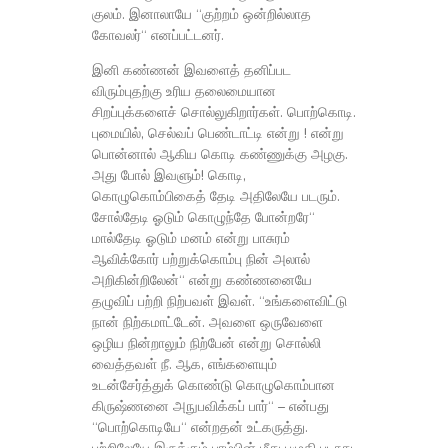
குலம். இனாலாயே “குற்றம் ஒன்றில்லாத
கோவலர்“ எனப்பட்டனர்.
இனி கண்ணன் இவளைத் தனிப்பட
விரும்புதற்கு உரிய தலைமையான
சிறப்புக்களைச் சொல்லுகிறார்கள். பொற்கொடி.
புமையில், செல்வப் பெண்டாட்டி என்று ! என்று
பொன்னால் ஆகிய கொடி கண்ணுக்கு அழகு.
அது போல் இவளும்! கொடி,
கொழுகொம்பிகைத் தேடி அதிலேயே படரும்.
சோல்தேடி ஓடும் கொழுந்தே போன்றரே“
மால்தேடி ஓடும் மனம் என்று பாசுரம்
ஆவிக்கோர் பற்றுக்கொம்பு நின் அலால்
அறிகின்றிலேன்“ என்று கண்ணனையே
தழுவிப் பற்றி நிற்பவள் இவள். “உங்களைவிட்டு
நான் நிற்கமாட்டேன். அவளை ஒருவேளை
ஒழிய நின்றாலும் நிற்பேன் என்று சொல்லி
வைத்தவள் நீ. ஆக, எங்களையும்
உடன்சேர்த்துக் கொண்டு கொழுகொம்பான
கிருஷ்ணனை அநுபவிக்கப் பார்“ – என்பது
“பொற்கொடியே“ என்றதன் உட்கருத்து.