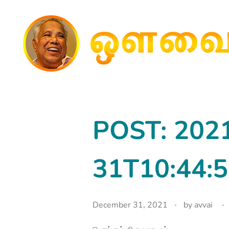
avvainatarajan
POST: 202
31T10:44:
December 31, 2021
by
avvai