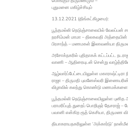
பொங்கும் திருமணமும் –
புதுமனை மகிழ்ச்சியும்
13.12.2021 (திங்கட்கிழமை):
பூந்தமல்லி நெடுஞ்சாலையில் வேலப்பன் ச
நரசிம்மன் மாமா – திலகவதி அத்தையின் 
பிரசாந்த் – மணமகள் இலாவண்யா திருமண
அசோக்நகரில் புதிதாகக் கட்டப்பட்ட நடர
வாணி – ஆதிரையுடன் சென்று வாழ்த்தின
ஆழ்வார்ப்பேட்டையிலுள்ள மகாராஷ்ட்டிரா 
ராஜா – திருமதி புவனேஸ்வரி இணையரின
விழாவில் கலந்து கொண்டு மணமக்களை 
பூந்தமல்லி நெடுஞ்சாலையிலுள்ள புனித 
பராமரிப்புத் துறைப் பொறிஞர் தேசராஜ் –
பவானி என்கிற ரூத் கெசியா, திருமண 
தியாகராயநகரிலுள்ள ‘அக்கார்டு’ நான்ம