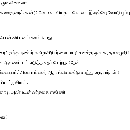
ும் வினவுவர் .
்க் கலைஞரைக் கண்டு அளவளாவியது – கோவை இளஞ்சேரனோடு பூம்புக
தையெண்ணி மனம் கலங்கியது .
ுந்து நண்பர் தமிழாசிரியர் வையாபுரி எனக்கு ஒரு கடிதம் எழுதியிர
ோவன் ஆவணப்படம் எடுத்ததைப் போற்றுகிறேன் .
்ணாராய்ச்சியையும் எவர் ஆர்வங்கொண்டு காத்து வருவார்கள் !
ாற்றுகிறார் .
்னோடு அவர் உடன் வந்ததை எண்ணி
து !