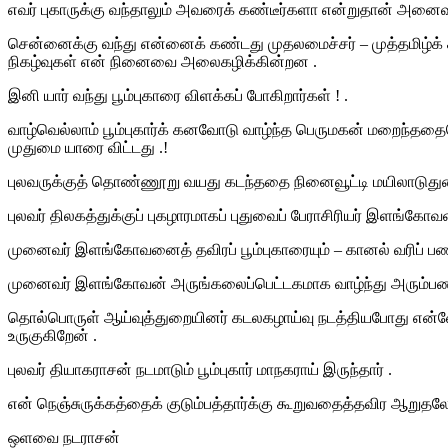
எவர் புகாருக்கு வந்தாலும் அவரைக் கண்டீர்களா என்றுதான் அனைவர
சென்னைக்கு வந்து என்னைக் கண்டது முதலமைச்சர் – முத்தமிழ
நிகழ்வுகள் என் நினைவை அலைகழிக்கின்றன .
இனி யார் வந்து பூம்புகாரை விளக்கப் போகிறார்கள் ! .
வாழ்வெல்லாம் பூம்புகார்க் கனவோடு வாழ்ந்த பெருமகன் மறைந்த
முதுமை யாரை விட்டது .!
புலவருக்குத் தொண்ணூறு வயது கடந்ததை நினைவூட்டி மயிலாடுதுறையிர
புலவர் திலகத்துக்குப் புகழாரமாகப் புதுவைப் பேராசிரியர் இளங்க
முனைவர் இளங்கோவனைத் தவிரப் பூம்புகாரையும் – கானல் வரிப் பண
முனைவர் இளங்கோவன் அருங்கலைப்பெட்டகமாக வாழ்ந்து அரும்பணிய
தொல்பொருள் ஆய்வுத்துறையினர் கடலகழாய்வு நடத்தியபோது என
உருகுகிறேன் .
புலவர் தியாகராசன் நடமாடும் பூம்புகார் மாநகராய் இருந்தார் .
என் நெஞ்சுருக்கத்தைக் குடும்பத்தார்க்கு கூறுவதைத்தவிர ஆறுதலே
ஒளவை நடராசன்