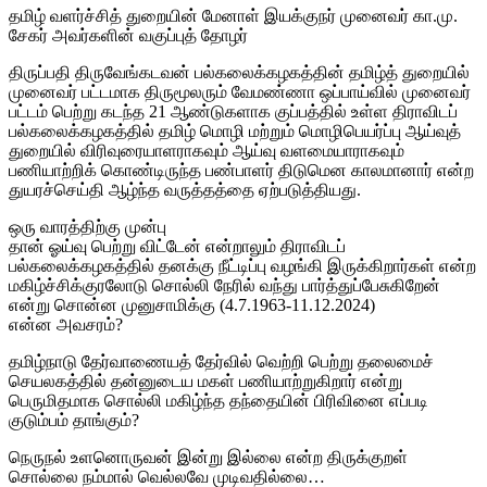
தமிழ் வளர்ச்சித் துறையின் மேனாள் இயக்குநர் முனைவர் கா.மு.
சேகர் அவர்களின் வகுப்புத் தோழர்
திருப்பதி திருவேங்கடவன் பல்கலைக்கழகத்தின் தமிழ்த் துறையில்
முனைவர் பட்டமாக திருமூலரும் வேமண்ணா ஒப்பாய்வில் முனைவர்
பட்டம் பெற்று கடந்த 21 ஆண்டுகளாக குப்பத்தில் உள்ள திராவிடப்
பல்கலைக்கழகத்தில் தமிழ் மொழி மற்றும் மொழிபெயர்ப்பு ஆய்வுத்
துறையில் விரிவுரையாளராகவும் ஆய்வு வளமையாராகவும்
பணியாற்றிக் கொண்டிருந்த பண்பாளர் திடுமென காலமானார் என்ற
துயரச்செய்தி ஆழ்ந்த வருத்தத்தை ஏற்படுத்தியது.
ஒரு வாரத்திற்கு முன்பு
தான் ஓய்வு பெற்று விட்டேன் என்றாலும் திராவிடப்
பல்கலைக்கழகத்தில் தனக்கு நீட்டிப்பு வழங்கி இருக்கிறார்கள் என்ற
மகிழ்ச்சிக்குரலோடு சொல்லி நேரில் வந்து பார்த்துப்பேசுகிறேன்
என்று சொன்ன முனுசாமிக்கு (4.7.1963-11.12.2024)
என்ன அவசரம்?
தமிழ்நாடு தேர்வாணையத் தேர்வில் வெற்றி பெற்று தலைமைச்
செயலகத்தில் தன்னுடைய மகள் பணியாற்றுகிறார் என்று
பெருமிதமாக சொல்லி மகிழ்ந்த தந்தையின் பிரிவினை எப்படி
குடும்பம் தாங்கும்?
நெருநல் உளனொருவன் இன்று இல்லை என்ற திருக்குறள்
சொல்லை நம்மால் வெல்லவே முடிவதில்லை…