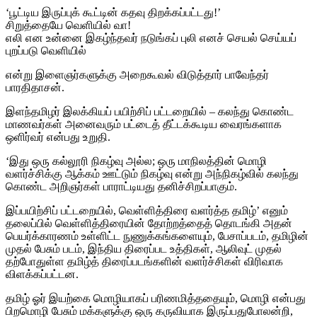
‘பூட்டிய இருப்புக் கூட்டின் கதவு திறக்கப்பட்டது!’
சிறுத்தையே வெளியில் வா!
எலி என உன்னை இகழ்ந்தவர் நடுங்கப் புலி எனச் செயல் செய்யப்
புறப்படு வெளியில்
என்று இளைஞர்களுக்கு அறைகூவல் விடுத்தார் பாவேந்தர்
பாரதிதாசன்.
இளந்தமிழர் இலக்கியப் பயிற்சிப் பட்டறையில் – கலந்து கொண்ட
மாணவர்கள் அனைவரும் பட்டைத் தீட்டக்கூடிய வைரங்களாக
ஒளிர்வர் என்பது உறுதி.
‘இது ஒரு கல்லூரி நிகழ்வு அல்ல; ஒரு மாநிலத்தின் மொழி
வளர்ச்சிக்கு ஆக்கம் ஊட்டும் நிகழ்வு என்று அந்நிகழ்வில் கலந்து
கொண்ட அறிஞர்கள் பாராட்டியது தனிச்சிறப்பாகும்.
இப்பயிற்சிப் பட்டறையில், வெள்ளித்திரை வளர்த்த தமிழ்’ எனும்
தலைப்பில் வெள்ளித்திரையின் தோற்றத்தைத் தொடங்கி அதன்
பெயர்க்காரணம் உள்ளிட்ட நுணுக்கங்களையும், பேசாப்படம், தமிழின்
முதல் பேசும் படம், இந்திய திரைப்பட உத்திகள், ஆலிவுட் முதல்
தற்போதுள்ள தமிழ்த் திரைப்படங்களின் வளர்ச்சிகள் விரிவாக
விளக்கப்பட்டன.
தமிழ் ஓர் இயற்கை மொழியாகப் பரிணமித்ததையும், மொழி என்பது
பிறமொழி பேசும் மக்களுக்கு ஒரு கருவியாக இருப்பதுபோலன்றி,