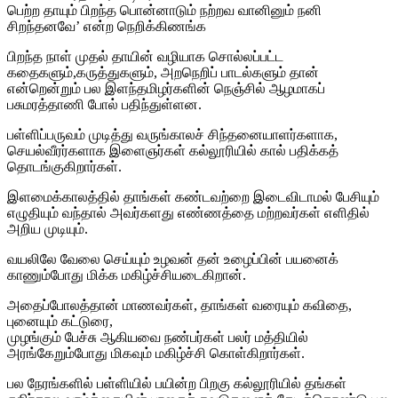
பெற்ற தாயும் பிறந்த பொன்னாடும் நற்றவ வானினும் நனி
சிறந்தனவே’ என்ற நெறிக்கிணங்க
பிறந்த நாள் முதல் தாயின் வழியாக சொல்லப்பட்ட
கதைகளும்,கருத்துகளும், அறநெறிப் பாடல்களும் தான்
என்றென்றும் பல இளந்தமிழர்களின் நெஞ்சில் ஆழமாகப்
பசுமரத்தாணி போல் பதிந்துள்ளன.
பள்ளிப்பருவம் முடித்து வருங்காலச் சிந்தனையாளர்களாக,
செயல்வீரர்களாக இளைஞர்கள் கல்லூரியில் கால் பதிக்கத்
தொடங்குகிறார்கள்.
இளமைக்காலத்தில் தாங்கள் கண்டவற்றை இடைவிடாமல் பேசியும்
எழுதியும் வந்தால் அவர்களது எண்ணத்தை மற்றவர்கள் எளிதில்
அறிய முடியும்.
வயலிலே வேலை செய்யும் உழவன் தன் உழைப்பின் பயனைக்
காணும்போது மிக்க மகிழ்ச்சியடைகிறான்.
அதைப்போலத்தான் மாணவர்கள், தாங்கள் வரையும் கவிதை,
புனையும் கட்டுரை,
முழங்கும் பேச்சு ஆகியவை நண்பர்கள் பலர் மத்தியில்
அரங்கேறும்போது மிகவும் மகிழ்ச்சி கொள்கிறார்கள்.
பல நேரங்களில் பள்ளியில் பயின்ற பிறகு கல்லூரியில் தங்கள்