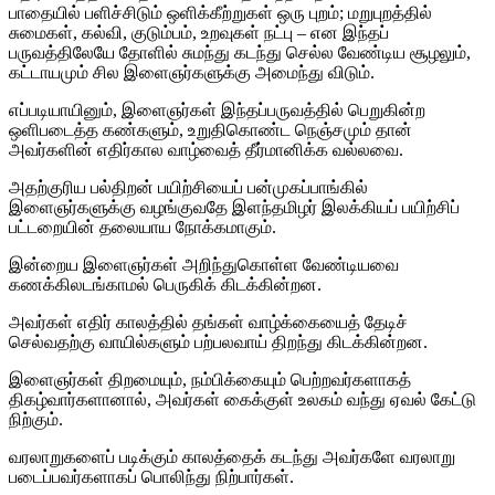
பாதையில் பளிச்சிடும் ஒளிக்கீற்றுகள் ஒரு புறம்; மறுபுறத்தில்
சுமைகள், கல்வி, குடும்பம், உறவுகள் நட்பு – என இந்தப்
பருவத்திலேயே தோளில் சுமந்து கடந்து செல்ல வேண்டிய சூழலும்,
கட்டாயமும் சில இளைஞர்களுக்கு அமைந்து விடும்.
எப்படியாயினும், இளைஞர்கள் இந்தப்பருவத்தில் பெறுகின்ற
ஒளிபடைத்த கண்களும், உறுதிகொண்ட நெஞ்சமும் தான்
அவர்களின் எதிர்கால வாழ்வைத் தீர்மானிக்க வல்லவை.
அதற்குரிய பல்திறன் பயிற்சியைப் பன்முகப்பாங்கில்
இளைஞர்களுக்கு வழங்குவதே இளந்தமிழர் இலக்கியப் பயிற்சிப்
பட்டறையின் தலையாய நோக்கமாகும்.
இன்றைய இளைஞர்கள் அறிந்துகொள்ள வேண்டியவை
கணக்கிலடங்காமல் பெருகிக் கிடக்கின்றன.
அவர்கள் எதிர் காலத்தில் தங்கள் வாழ்க்கையைத் தேடிச்
செல்வதற்கு வாயில்களும் பற்பலவாய் திறந்து கிடக்கின்றன.
இளைஞர்கள் திறமையும், நம்பிக்கையும் பெற்றவர்களாகத்
திகழ்வார்களானால், அவர்கள் கைக்குள் உலகம் வந்து ஏவல் கேட்டு
நிற்கும்.
வரலாறுகளைப் படிக்கும் காலத்தைக் கடந்து அவர்களே வரலாறு
படைப்பவர்களாகப் பொலிந்து நிற்பார்கள்.