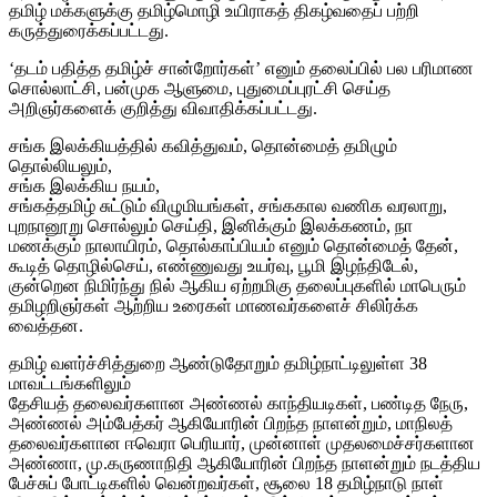
தமிழ் மக்களுக்கு தமிழ்மொழி உயிராகத் திகழ்வதைப் பற்றி
கருத்துரைக்கப்பட்டது.
‘தடம் பதித்த தமிழ்ச் சான்றோர்கள்’ எனும் தலைப்பில் பல பரிமாண
சொல்லாட்சி, பன்முக ஆளுமை, புதுமைப்புரட்சி செய்த
அறிஞர்களைக் குறித்து விவாதிக்கப்பட்டது.
சங்க இலக்கியத்தில் கவித்துவம், தொன்மைத் தமிழும்
தொல்லியலும்,
சங்க இலக்கிய நயம்,
சங்கத்தமிழ் சுட்டும் விழுமியங்கள், சங்ககால வணிக வரலாறு,
புறநானூறு சொல்லும் செய்தி, இனிக்கும் இலக்கணம், நா
மணக்கும் நாலாயிரம், தொல்காப்பியம் எனும் தொன்மைத் தேன்,
கூடித் தொழில்செய், எண்ணுவது உயர்வு, பூமி இழந்திடேல்,
குன்றென நிமிர்ந்து நில் ஆகிய ஏற்றமிகு தலைப்புகளில் மாபெரும்
தமிழறிஞர்கள் ஆற்றிய உரைகள் மாணவர்களைச் சிலிர்க்க
வைத்தன.
தமிழ் வளர்ச்சித்துறை ஆண்டுதோறும் தமிழ்நாட்டிலுள்ள 38
மாவட்டங்களிலும்
தேசியத் தலைவர்களான அண்ணல் காந்தியடிகள், பண்டித நேரு,
அண்ணல் அம்பேத்கர் ஆகியோரின் பிறந்த நாளன்றும், மாநிலத்
தலைவர்களான ஈவெரா பெரியார், முன்னாள் முதலமைச்சர்களான
அண்ணா, மு.கருணாநிதி ஆகியோரின் பிறந்த நாளன்றும் நடத்திய
பேச்சுப் போட்டிகளில் வென்றவர்கள், சூலை 18 தமிழ்நாடு நாள்