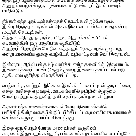
அது நம் வாழ்வில் ஒரு பழக்கமாக மட்டுமல்ல நம் இயல்பாகவும்
மாறிவிடும்.
நீங்கள் எந்த புதுப்பழக்கத்தைத் தொடங்க விரும்பினாலும்,
இன்றிலிருந்து 21 நாள்கள் அதை இடைவிடாமல் செய்வது என்று
முயற்சி செய்யுங்கள்.
அந்த 21-ஆவது நாளுக்குப் பிறகு அது உங்கள் உயிரியல்
கடிகாரத்தின் ஒரு பகுதியாக ஆகிவிடும்.
அதற்குப் பிறகு நீங்களே நினைத்தாலும் அதை மறக்கமுடியாது
என்று மாணவர்களுக்கு வாழ்வியல் வழிகாட்டினார் வெ. இறையன்பு.
இன்றைய அறிவியல் தமிழ் வளர்ச்சி என்ற தலைப்பில், இணையம்,
இணையத்தைப் பயன்படுத்தும் முறை, இணையதளப் பயன்பாடு
ஆகியவை குறித்து விவாதிக்கப்பட்டது.
வாழ்வாங்கு வாழ்தல், இக்கால இலக்கியப் படைப்புகள் ஒரு பார்வை,
கதை, கவிதை எழுதுதல், ஊடகங்களில் தமிழின் ஆளுமை
போன்றவற்றுக்குத் தனித் தனி வகுப்புகளும் நடைபெற்றன.
ஆகச்சிறந்த மாணவர்களாக பல்வேறு பரிணாமங்களில்
பளிச்சிடுகின்ற வகையில் இப்பயிற்சிப் பட்டறை வாயிலாக மாணவச்
செல்வங்களுக்கு வாய்ப்பு கிடைத்தது.
இதை ஒரு பெரும் பேறாக மாணவர்கள் கருதினர்.
காரணம் இதுகாறும் கல்லூரி, பல்கலைக்கழகம் வாயிலாக மட்டுமே