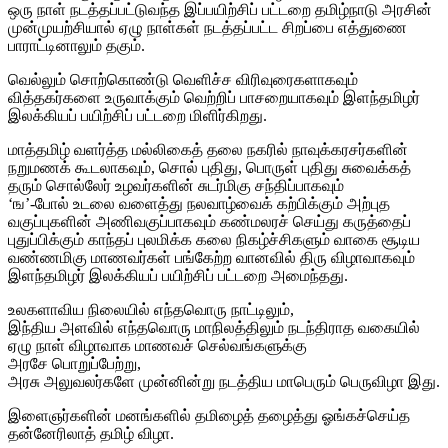
ஒரு நாள் நடத்தப்பட்டுவந்த இப்பயிற்சிப் பட்டறை தமிழ்நாடு அரசின்
முன்முயற்சியால் ஏழு நாள்கள் நடத்தப்பட்ட சிறப்பை எத்துணை
பாராட்டினாலும் தகும்.
வெல்லும் சொற்கொண்டு வெளிச்ச விரிவுரைகளாகவும்
வித்தகர்களை உருவாக்கும் வெற்றிப் பாசறையாகவும் இளந்தமிழர்
இலக்கியப் பயிற்சிப் பட்டறை மிளிர்கிறது.
மாத்தமிழ் வளர்த்த மல்லிகைத் தலை நகரில் நாவுக்கரசர்களின்
நறுமணக் கூடலாகவும், சொல் புதிது, பொருள் புதிது சுவைக்கத்
தரும் சொல்லேர் உழவர்களின் சுடர்மிகு சந்திப்பாகவும்
‘ங’-போல் உடலை வளைத்து நலவாழ்வைக் கற்பிக்கும் அற்புத
வகுப்புகளின் அணிவகுப்பாகவும் கண்மலரச் செய்து கருத்தைப்
புதுப்பிக்கும் காந்தப் புலமிக்க கலை நிகழ்ச்சிகளும் வாகை சூடிய
வண்ணமிகு மாணவர்கள் பங்கேற்ற வானவில் திரு விழாவாகவும்
இளந்தமிழர் இலக்கியப் பயிற்சிப் பட்டறை அமைந்தது.
உலகளாவிய நிலையில் எந்தவொரு நாட்டிலும்,
இந்திய அளவில் எந்தவொரு மாநிலத்திலும் நடந்திராத வகையில்
ஏழு நாள் விழாவாக மாணவச் செல்வங்களுக்கு
அரசே பொறுப்பேற்று,
அரசு அலுவலர்களே முன்னின்று நடத்திய மாபெரும் பெருவிழா இது.
இளைஞர்களின் மனங்களில் தமிழைத் தழைத்து ஓங்கச்செய்த
தன்னேரிலாத் தமிழ் விழா.