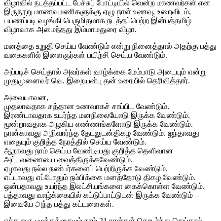
விழாவில் நடத்தப்பட்ட பேச்சுப் போட்டியில் வென்ற மாணவர்கள் என
இருநூறு மாணவமணிகளுக்கு ஏழு நாள் உணவு, உறைவிடம்,
பயணப்படி வழங்கி பெருமிதமாக நடத்தப்பெற்ற இன்பத்தமிழ்
விழாவாக அமைந்தது இம்மாமதுரை விழா.
மனத்தை உறுதி செய்ய வேண்டும் என்று நினைத்தால் அதற்கு பத்து
வகைகளில் இளைஞர்கள் பயிற்சி செய்ய வேண்டும்.
அப்படிச் செய்தால் அவர்கள் வாழ்க்கை மேம்பாடு அடையும் என்று
முதுமுனைவர் வெ. இறையன்பு தன் உரையில் தெரிவித்தார்.
அவையாவன,
முதலாவதாக சத்தான உணவாகச் சாப்பிட வேண்டும்.
இரண்டாவதாக உயர்ந்த மனநிலையோடு இருக்க வேண்டும்.
மூன்றாவதாக அழகிய எண்ணங்களோடு இருக்க வேண்டும்.
நான்காவது அறிவார்ந்த தேடலுடன்திகழ வேண்டும். ஐந்தாவது
எதையும் குறித்த நேரத்தில் செய்ய வேண்டும்.
ஆறாவது நாம் செய்ய வேண்டியது குறித்த தெளிவான
அட்டவணையை வைத்திருக்கவேண்டும்.
ஏழாவது நல்ல நண்பர்களைப் பெற்றிருக்க வேண்டும்.
எட்டாவது எப்போதும் நம்பிக்கை மனத்தோடு திகழ வேண்டும்.
ஒன்பதாவது உயர்ந்த இலட்சியங்களை கைக்கொள்ள வேண்டும்.
பத்தாவது வாழ்க்கையில் கட்டுப்பாட்டுடன் இருக்க வேண்டும் –
இவையே அந்த பத்து கட்டளைகள்.
எந்த ஒரு பழக்கத்தையும் நாம் 21 நாள்கள் தொடர்ந்து செய்தால்