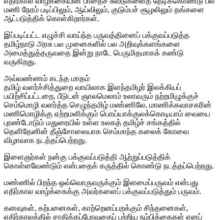
எதிர்கால வாழ்க்கையின் பாதைச் சுவடுகளைத் தேடிக்கொண்டு பல
மணி நேரம் படிப்பிலும், ஆய்விலும், குடும்பச் சூழலிலும் தங்களை
ஆட்படுத்திக் கொள்கிறார்கள்.
இப்படிப்பட்ட எழுச்சி வாய்ந்த பருவத்தினைப் பக்குவப்படுத்த
தமிழ்நாடு அரசு பல முனைகளில் பல அறிவுக்களங்களை
அமைத்துத்தருவதை இன்று நாடே பெருமிதமாகக் கண்டு
வருகிறது.
அவ்வண்ணம் கடந்த மாதம்
தமிழ் வளர்ச்சித்துறை வாயிலாக இளந்தமிழர் இலக்கியப்
பயிற்சிப்பட்டறை, பீடுடன் ஞாலமெலாம் உலாவரும் நற்றமிழுக்குச்
செம்மொழி வளர்த்த செழுந்தமிழ் மண்ணிலே, மாணிக்கவாசகரின்
மணிமொழிக்கு ஏற்றமளிக்கும் பொய்யாக்குலக்கொடியாம் வையை
புரண்டோடும் மதுரையில் உள்ள உலகத் தமிழ்ச் சங்கத்தில்
தெளிதேனின் தீஞ்சோலையாக செம்மாந்த கலைக் கோவை
விழாவாக நடத்தப்பெற்றது.
இளைஞர்கள் நன்கு பக்குவப்படுத்தி ஆற்றுப்படுத்திக்
கொள்ளவேண்டும் என்பதைக் கருத்தில் கொண்டு நடத்தப்பெற்றது.
மண்ணில் பிறந்த ஒவ்வொருவருக்கும் இளமைப்பருவம் என்பது
எதிர்கால வாழ்க்கைக்கு அவர்களைப் பக்குவப்படுத்தும் பருவம்.
கனவுகள், கற்பனைகள், காற்றெனப்பறக்கும் சிந்தனைகள்,
எதிர்காலத்தில் சாதிக்கப்போவதைப் பற்றிய நம்பிக்கைகள் எனப்