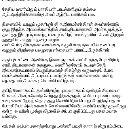
தேசிய உணர்விலும் பாரதியார் பாடல்களிலும் தம்மை
ஆட்படுத்திக்கொண்டு அவர் ஆற்றிய பணிகள் பல.
நினைவில் வாழும் மூதறிஞர் தி.ந.இராமச்சந்திரன் அவர்களோடு
சூழ இருந்த அவைக்களத்தில் சாமி.தியாகராசன் அவர்களுக்கும்
தனித்த இடமும், மாசற்ற மனமும், பிறர் மனங்குளிரப் பேசும் திறமும்
நுணுகிக் காணும் நுழைபுலமும்
தாம் பெற்ற சிந்தனை வளத்தை வழுவிலாத நடையில் வனப்புற
எழுதும் திறத்தை பலமுறை எந்தையார் பாராட்டியிருக்கிறார்.
கருப்புச் சட்டை அணிந்த இளைஞராகக் காட்சி தந்த பேராசிரியர்
சாமி தியாகராசன் கதருடை அணிந்ததோடு கடவுள்நெறி
இணைந்தவராகப் பெருமிதமாகத் திகழ்ந்து வருவதைப் போல
எனக்கெல்லாம் அப்படிப்பட்ட மாற்றங்கள் வரவில்லையே என்று
எந்தையார் அடிக்கடி சொல்லி மகிழ்வார்.
தமிழ் வேளாகவும், தன்னிகரற்ற புரவலராகவும் ஒளிரும் சிவாலயா
மோகன் அவர்களோடு சேர்ந்து திருக்குறள், பெரிய புராணப் பழைய
உரைகளை தேடித் தொகுத்து வெளியிடும் பொறுப்பேற்றிருப்பதால்
பேராசிரியர் அவர்களைச் சென்னையிலேயே கண்டு மகிழ முடிகிறது
என்று அவரின் முத்து விழாவில் அப்பா குறிப்பிட்டது பசுமையாக
உள்ளது.
எங்கள் அம்மா மறைந்தபோது புண்ணியவதி தாரா இன்று நம்மிடை