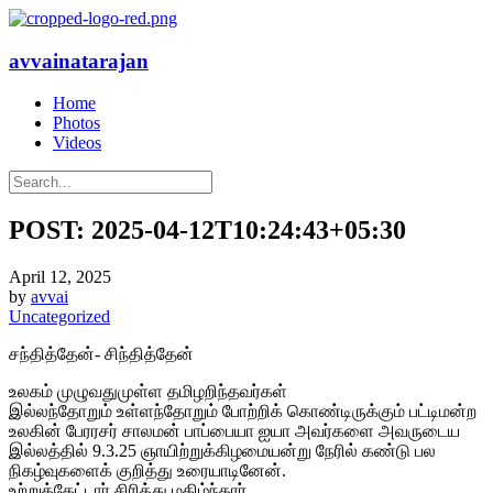
avvainatarajan
Home
Photos
Videos
POST: 2025-04-12T10:24:43+05:30
April 12, 2025
by
avvai
Uncategorized
சந்தித்தேன்- சிந்தித்தேன்
உலகம் முழுவதுமுள்ள தமிழறிந்தவர்கள்
இல்லந்தோறும் உள்ளந்தோறும் போற்றிக் கொண்டிருக்கும் பட்டிமன்ற
உலகின் பேரரசர் சாலமன் பாப்பையா ஐயா அவர்களை அவருடைய
இல்லத்தில் 9.3.25 ஞாயிற்றுக்கிழமையன்று நேரில் கண்டு பல
நிகழ்வுகளைக் குறித்து உரையாடினேன்.
உற்றுக்கேட்டார் சிரித்து மகிழ்ந்தார்.