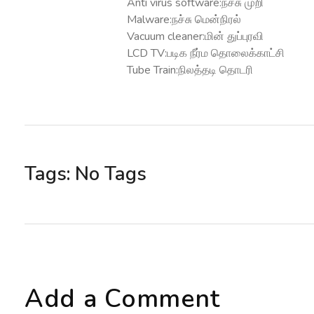
Anti virus software:நச்சு முறி
Malware:நச்சு மென்நிரல்
Vacuum cleaner:மின் துப்புரவி
LCD TV:படிக நீர்ம தொலைக்காட்சி
Tube Train:நிலத்தடி தொடரி
Tags: No Tags
Add a Comment