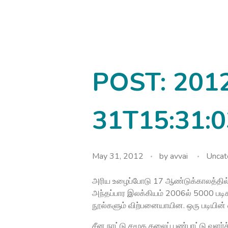
avvainatarajan
POST: 201
31T15:31:0
May 31, 2012
by
avvai
Uncat
அரிய உழைப்போடு 17 ஆண்டுக்காலத்தி
அந்தப்பார இலக்கியம் 2006ல் 5000 படி
நூல்களும் விற்பனையாயின. ஒரு படியின் வ
சீன நாட்டு சமூக கலைப் பண்பாட்டு வளர்ச்