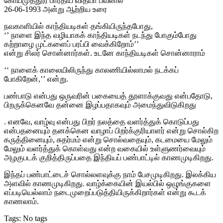
கோயமுத்தூர் பாரதிய வித்யா பவனில்
26-06-1993 அன்று ஆற்றிய உரை
நவகாளியில் காந்தியடிகள் தங்கியிருந்தபோது,
‘’ நாளை இந்த வழியாகக் காந்தியடிகள் நடந்து போகும்போது
கற்றாழை முட்களைப் பரப்பி வைக்கிறோம்’’
என்று சிலர் சொன்னார்கள். உடனே காந்தியடிகள் சொன்னாராம்
‘‘ நாளைக் காலையிலிருந்து காலணியில்லாமல் நடக்கப்
போகிறேன்,’’ என்று.
பண்பாடு என்பது ஒருவரின் பகையைத் தூளாக்குவது என்பதோடு,
பிறருக்கெனவே தன்னை இழப்பதாகவும் அமைந்துவிடுகிறது
. எனவே, வாழ்வு என்பது பிறர் நலத்தை வளர்த்துக் கொடுப்பது
என்பதனையும் தனக்கென வாழாப் பிறர்க்குரியாளர் என்று சொல்கிற
கருத்தினையும், சுதர்மம் என்று சொல்வதையும், கடமையை மேலும்
மேலும் வளர்த்துக் கொள்வது என்ற வகையில் உள்ளுணர்வையும்
அழகுபடக் குறித்திருப்பதை இந்தியப் பண்பாட்டில் காணமுடிகிறது.
இந்தப் பண்பாட்டைச் சொல்லளவுக்கு நாம் பேசமுடிகிறது. இலக்கிய
அளவில் காணமுடிகிறது. வாழ்க்கையின் இயல்பில் ஒழுங்குகளை
எப்படியெல்லாம் நடைமுறைப்படுத்தியிருக்கிறார்கள் என்று கூடக்
காணலாம்.
Tags: No tags