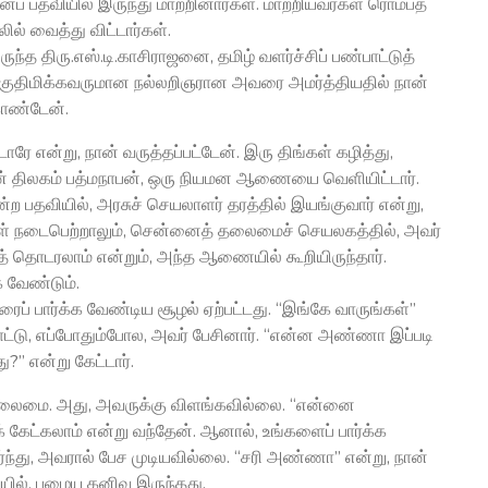
ப் பதவியில் இருந்து மாற்றினார்கள். மாற்றியவர்கள் ரொம்பத்
ில் வைத்து விட்டார்கள்.
த திரு.எஸ்.டி.காசிராஜனை, தமிழ் வளர்ச்சிப் பண்பாட்டுத்
 தகுதிமிக்கவருமான நல்லறிஞரான அவரை அமர்த்தியதில் நான்
ொண்டேன்.
ாரே என்று, நான் வருத்தப்பட்டேன். இரு திங்கள் கழித்து,
 திலகம் பத்மநாபன், ஒரு நியமன ஆணையை வெளியிட்டார்.
்ற பதவியில், அரசுச் செயலாளர் தரத்தில் இயங்குவார் என்று,
் நடைபெற்றாலும், சென்னைத் தலைமைச் செயலகத்தில், அவர்
தொடரலாம் என்றும், அந்த ஆணையில் கூறியிருந்தார்.
 வேண்டும்.
ப் பார்க்க வேண்டிய சூழல் ஏற்பட்டது. ‘‘இங்கே வாருங்கள்’’
டு, எப்போதும்போல, அவர் பேசினார். ‘‘என்ன அண்ணா இப்படி
?’’ என்று கேட்டார்.
ிலைமை. அது, அவருக்கு விளங்கவில்லை. ‘‘என்னை
ுக் கேட்கலாம் என்று வந்தேன். ஆனால், உங்களைப் பார்க்க
்து, அவரால் பேச முடியவில்லை. ‘‘சரி அண்ணா’’ என்று, நான்
யில், பழைய கனிவு இருந்தது.