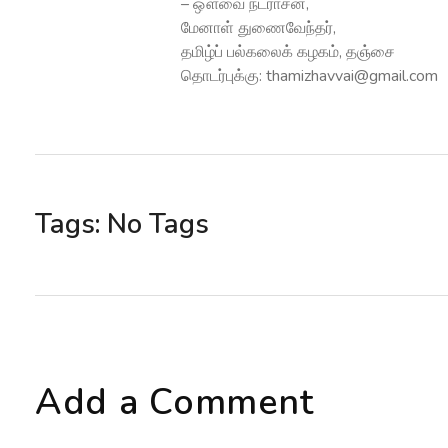
– ஔவை நடராசன்,
மேனாள் துணைவேந்தர்,
தமிழ்ப் பல்கலைக் கழகம், தஞ்சை
தொடர்புக்கு: thamizhavvai@gmail.com
Tags: No Tags
Add a Comment