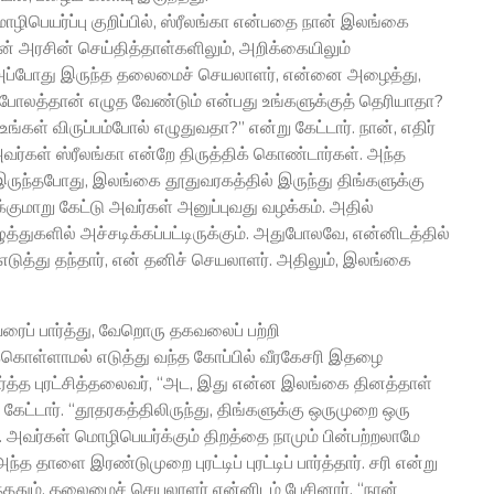
ிபெயர்ப்பு குறிப்பில், ஸ்ரீலங்கா என்பதை நான் இலங்கை
் அரசின் செய்தித்தாள்களிலும், அறிக்கையிலும்
. அப்போது இருந்த தலைமைச் செயலாளர், என்னை அழைத்து,
ு போலத்தான் எழுத வேண்டும் என்பது உங்களுக்குத் தெரியாதா?
கள் விருப்பம்போல் எழுதுவதா?” என்று கேட்டார். நான், எதிர்
 அவர்கள் ஸ்ரீலங்கா என்றே திருத்திக் கொண்டார்கள். அந்த
் இருந்தபோது, இலங்கை தூதுவரகத்தில் இருந்து திங்களுக்கு
ுமாறு கேட்டு அவர்கள் அனுப்புவது வழக்கம். அதில்
துகளில் அச்சடிக்கப்பட்டிருக்கும். அதுபோலவே, என்னிடத்தில்
த்து தந்தார், என் தனிச் செயலாளர். அதிலும், இலங்கை
ரைப் பார்த்து, வேறொரு தகவலைப் பற்றி
்கொள்ளாமல் எடுத்து வந்த கோப்பில் வீரகேசரி இதழை
ார்த்த புரட்சித்தலைவர், “அட, இது என்ன இலங்கை தினத்தாள்
கேட்டார். “தூதரகத்திலிருந்து, திங்களுக்கு ஒருமுறை ஒரு
. அவர்கள் மொழிபெயர்க்கும் திறத்தை நாமும் பின்பற்றலாமே
்த தாளை இரண்டுமுறை புரட்டிப் புரட்டிப் பார்த்தார். சரி என்று
வந்ததும், தலைமைச் செயலாளர் என்னிடம் பேசினார். “நான்