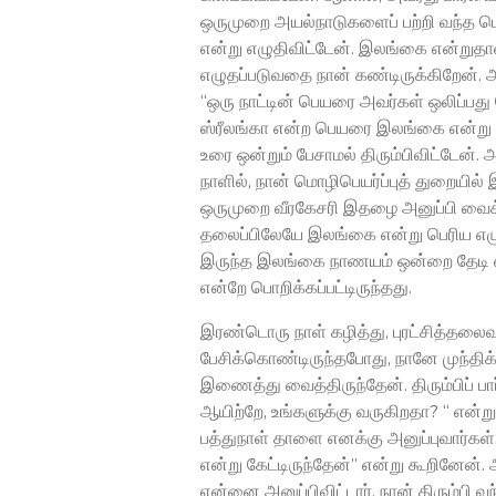
ஒருமுறை அயல்நாடுகளைப் பற்றி வந்த மொழ
என்று எழுதிவிட்டேன். இலங்கை என்றுதான
எழுதப்படுவதை நான் கண்டிருக்கிறேன்
“ஒரு நாட்டின் பெயரை அவர்கள் ஒலிப்பத
ஸ்ரீலங்கா என்ற பெயரை இலங்கை என்று உங்
உரை ஒன்றும் பேசாமல் திரும்பிவிட்டேன்.
நாளில், நான் மொழிபெயர்ப்புத் துறையில
ஒருமுறை வீரகேசரி இதழை அனுப்பி வைக்க
தலைப்பிலேயே இலங்கை என்று பெரிய எழுத்
இருந்த இலங்கை நாணயம் ஒன்றை தேடி எடு
என்றே பொறிக்கப்பட்டிருந்தது.
இரண்டொரு நாள் கழித்து, புரட்சித்தலைவ
பேசிக்கொண்டிருந்தபோது, நானே முந்திக
இணைத்து வைத்திருந்தேன். திரும்பிப் ப
ஆயிற்றே, உங்களுக்கு வருகிறதா? “ என்று 
பத்துநாள் தாளை எனக்கு அனுப்புவார்கள்
என்று கேட்டிருந்தேன்” என்று கூறினேன். அந
என்னை அனுப்பிவிட்டார். நான் திரும்பி 