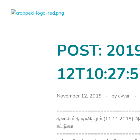
avvainatarajan
POST: 201
12T10:27:5
November 12, 2019
by
avvai
==========================
தினசெய்தி நாளிதழில் (11.11.2019)
கட்டுரை
==========================