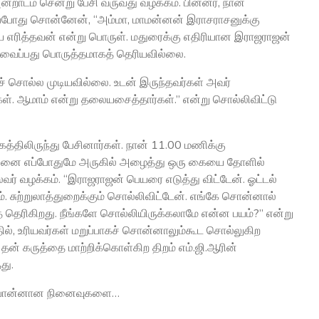
றாடம் சென்று பேசி வருவது வழக்கம். பின்னர், நான்
 அப்போது சொன்னேன், “அம்மா, மாமன்னன் இராசராசனுக்கு
ை எரித்தவன் என்று பொருள். மதுரைக்கு எதிரியான இராஜராஜன்
 வைப்பது பொருத்தமாகத் தெரியவில்லை.
ுச் சொல்ல முடியவில்லை. உடன் இருந்தவர்கள் அவர்
். ஆமாம் என்று தலையசைத்தார்கள்.” என்று சொல்லிவிட்டு
த்திலிருந்து பேசினார்கள். நான் 11.00 மணிக்கு
என்னை எப்போதுமே அருகில் அழைத்து ஒரு கையை தோளில்
வர் வழக்கம். “இராஜராஜன் பெயரை எடுத்து விட்டேன். ஓட்டல்
். சுற்றுலாத்துறைக்கும் சொல்லிவிட்டேன். எங்கே சொன்னால்
் தெரிகிறது. நீங்களே சொல்லியிருக்கலாமே என்ன பயம்?” என்று
ில், உரியவர்கள் மறுப்பாகச் சொன்னாலும்கூட சொல்லுகிற
 தன் கருத்தை மாற்றிக்கொள்கிற திறம் எம்.ஜி.ஆரின்
து.
 பொன்னான நினைவுகளை…