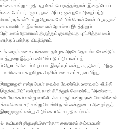
்கை என்று எழுதியது மிகப் பொருத்தம்தான், இதைப்போய்
ன்னை கேட்டார். “ஐயா, நான் அப்படி ஒன்றுமே அதைப்பற்றி
க்கொள்ளுங்கள்”என்று தொலைபேசியில் சொன்னேன். பிறகுதான்
 செயலாளரிடம் “இலங்கை என்றே எல்லா இடத்திலும்
 பிறர் மனம் நோகாமல் திருத்தும் குணத்தை, புரட்சித்தலைவர்
ைத்துப் பார்த்து வியந்தோம்.
ர்ந்த மனங்கவரும் உணவகங்களை தமிழக அரசே தொடங்க வேண்டும்
்றுலாத்துறை இந்தப் பணியில் ஈடுபட்டு மாவட்டத்
் தொடங்கினால் சிறப்பாக இருக்கும் என்று கருதினார். அந்த
ட்ட மாளிகையாக தமிழக அரசின் உணவகம் உருவாயிற்று.
இராஜராஜன் என்ற பெயர் வைக்க வேண்டும். உணவகம், விடுதி
இருக்கட்டும்’’ என்றார். நான் சிரித்துக் கொண்டே, “அண்ணா,
்கள் நோக்கம் என்று மாறிவிடக்கூடாது” என்று நான் சொன்னேன்.
பிடிக்கவில்லை. சரி என்று சொல்லி நான் என்னுடைய அறைக்குத்
் இராஜராஜன் என்று அறிக்கையில் எழுதினார்கள்.
், கவியரசி திருமதி.சௌந்தரா கைலாசம் அம்மையார்