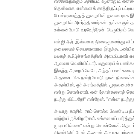
எல்லோருக்கும் தெரியும். ஆனாலும், என்னை
தெளிவாக, என்னைக் காத்திருப்புப் பட்டியல
போக்குவரத்துத் துறையின் தலைவராக இருந்
துறையில் அமர்த்தினார்கள். தக்கவரும்
உள்ளன்போடு வரவேற்றேன். பெருமிதம் க
எம்.ஜி.ஆர். இவ்வளவு நிலைகுலைந்து விட்ட
தலைமைச் செயலாளராக இருந்த, பண்பின்
உலகத் தமிழ்ச்சங்கத்தின் அமைப்பாளர் என
ஆணை வெளியிட்டார். மதுரையில் பணிகள
இருந்த அறையிலேயே, அந்தப் பணிகளைத் 
அதனை, மிக நன்றியோடு, நான் நினைக்க
அதன்பின், ஓர் அரங்கத்தில், முதலமைச்சரை
என்று சொன்னார். என் தோள்களைத் தொட்
நடந்து விட்டதே!’’ என்றேன். ‘‘என்ன நடந்தது
அவரது காதில், நாம் சொல்ல வேண்டிய ந
மாற்றியிருக்கிறார்கள். உங்களைப் பார்த்த
முடியவில்லை’’ என்று சொன்னேன். தொடர்ந
கிளம்பிவிட்டேன். ஆனால், அவரது பார்வை