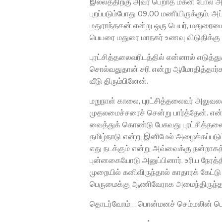
இல்லத்திற்கு அவர் பெறாத மகன் போல அன்
புறப்படும்போது 09.00 மணியிருக்கும்,
மதுராந்தகன் என்று ஒரு பெயர், மதுரைய
பெயரை மதுரை மாநகர் உணவு விடுதிக்கு
புரட்சித்தலைவரிடத்தில் என்னால் எடுத்த
சொல்வதுதான் சரி என்று ஆமோதித்தார்கள
வீடு திரும்பினேன்.
மறுநாள் காலை, புரட்சித்தலைவர் அலுவலக
முதலமைச்சரைச் சென்று பார்த்தேன். 
வைத்துக் கொண்டு பேசுவது புரட்சித்தலை
தமிழ்நாடு என்று இனிமேல் அழைக்கப்படும
எது நடக்கும் என்று அவ்வைக்கு நன்றாகத
புன்னகையோடு அனுப்பினார். உரிய நேரத்த
முறையில் கனிவிருந்தால் காதாரக் கேட்டு
பெருமைக்கு ஆணிவேராக அமைந்திருந்த
தொடர்வோம்… பொன்மனச் செம்மலின்