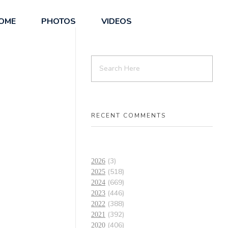
OME
PHOTOS
VIDEOS
RECENT COMMENTS
(3)
2026
(518)
2025
(669)
2024
(446)
2023
(388)
2022
(392)
2021
(406)
2020