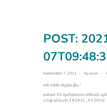
avvainatarajan
POST: 202
07T09:48:3
September 7, 2021
by
avvai
என் எதிரே விழுந்த இடி !
நாங்கள் 55 ஆண்டுகளாக பரிவோடு பழகிய எ
ஈ.பி.ஜி நம்பியார்( 1.8.1932 _4.9.2021)