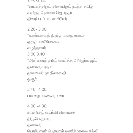
1.40-2.20:
“நாடகத்திலும் திரையிலும் நடந்த தமிழ்”
கவிஞர் நெல்லை ஜெயந்தா
திரைப்படப் பாடலாசிரியர்
2.20- 3.00:
“கண்களைத் திறந்த கதை உலகம்”
ஓசூர் மணிமேகலை
எழுத்தாளர்
3.00 3.40:
“அன்னைத் தமிழ் வளர்த்த அறிஞர்களும்,
தலைவர்களும்”
முனைவர் நா.திலகவதி
ஓசூர்
3.40 -4.00:
பாசறை மாணவர் உரை
4.00 -4.30:
சான்றிதழ் வழங்கி நிறைவுரை
திரு.பெ.குமார்
தலைவர்
பொறியாளர் பெருமாள் மணிமேகலை கல்வி