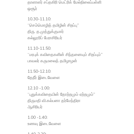
தாளாளர் சப்தகிரி மெட்ரிக் மேல்நிலைப்பள்ளி
ஒசூர்
10.30-11.10:
“செம்மொழித் தமிழின் சிறப்பு”
திரு. த.முத்துக்குமார்
கல்லூரிப் பேராசிரியர்
11.10-11.50:
“மரபுக் கவிதைகளின் சிந்தனையும் சிறப்பும்”
பாவலர் கருமலைத் தமிழாழன்
11.50-12.10:
தேநீர் இடைவேளை
12.10 -1.00:
“புதுக்கவிதையின் தோற்றமும் ஏற்றமும்”
திருமதி வி.கல்பனா தர்மேந்திரா
ஆசிரியர்
1.00 -1.40:
உணவு இடைவேளை