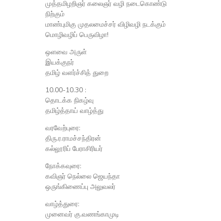
முத்தமிழறிஞர் கலைஞர் வழி நடைகொண்டு
நிற்கும்
மாண்புமிகு முதலமைச்சர் விழிவழி நடக்கும்
மொழிவழிப் பெருவிழா!
ஒளவை அருள்
இயக்குநர்
தமிழ் வளர்ச்சித் துறை
10.00-10.30 :
தொடக்க நிகழ்வு
தமிழ்த்தாய் வாழ்த்து
வரவேற்புரை:
திரு.ர.ராமச்சந்திரன்
கல்லூரிப் பேராசிரியர்
நோக்கவுரை:
கவிஞர் நெல்லை ஜெயந்தா
ஒருங்கிணைப்பு அலுவலர்
வாழ்த்துரை:
முனைவர் கு.வணங்காமுடி