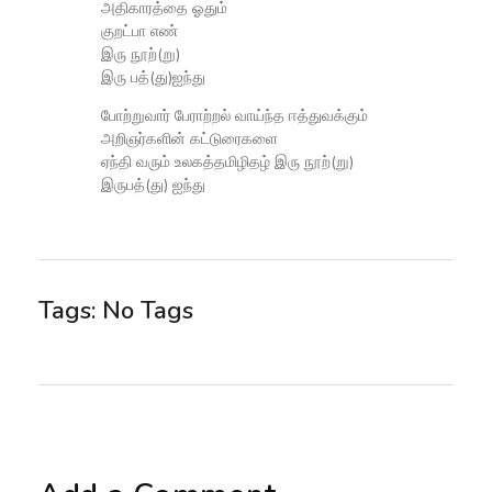
அதிகாரத்தை ஓதும்
குறட்பா எண்
இரு நூற்(று)
இரு பத்(து)ஐந்து
போற்றுவார் பேராற்றல் வாய்ந்த ஈத்துவக்கும்
அறிஞர்களின் கட்டுரைகளை
ஏந்தி வரும் உலகத்தமிழிதழ் இரு நூற்(று)
இருபத்(து) ஐந்து
Tags: No Tags