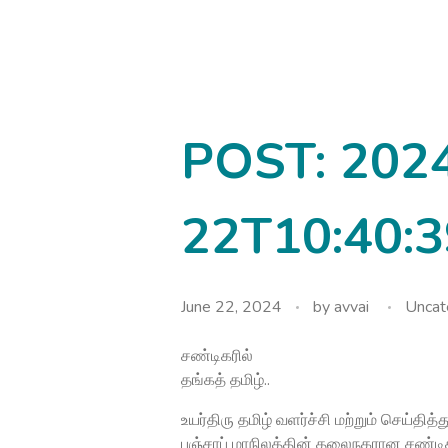
avvainatarajan
POST: 202
22T10:40:3
June 22, 2024
by
avvai
Uncat
சண்டிகரில்
தங்கத் தமிழ்..
உயர்திரு தமிழ் வளர்ச்சி மற்றும் செய்
பஞ்சாப் மாநிலத்தின் தலைநகரான சண்டி