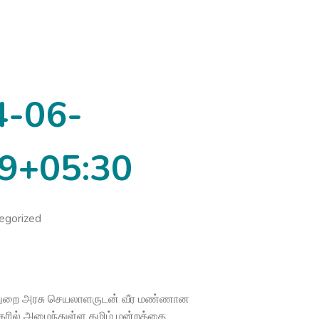
4-06-
9+05:30
egorized
தித்துறை அரசு செயலாளருடன் வீர மண்ணான
கரில் அமைந்துள்ள தமிழ் மன்றத்தை