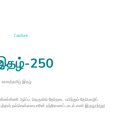
 இதழ்-250
உலகத்தமிழ் இதழ்
 கிண்கிணி ஆர்ப்ப, தெருவில் தேர்நடை பயிற்றும் தேமொழிப்
்தார் நல்வெள்ளையாரின் நற்றிணைப் பாடல் எண் இருநூற்(று)