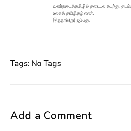
வளர்நடைத்தமிழில் தடைபல கடந்து, தடம்ப
உலகத் தமிழிதழ் எண்,
இருநூற்(று) ஐம்பது.
Tags: No Tags
Add a Comment